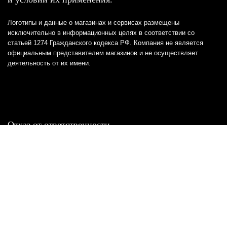
Логотипы и данные о магазинах и сервисах размещены
исключительно в информационных целях в соответствии со
статьей 1274 Гражданского кодекса РФ. Компания не является
официальным представителем магазинов и не осуществляет
деятельность от их имени.
Отказ от ответственности
Все товарные знаки и логотипы, представленные на
этом сайте, являются собственностью
соответствующих владельцев и взяты из публичных
источников.
Отказ от ответственности:
Сервис не является кредитором или ипотечным/кредитным
брокером и не предоставляет финансовые услуги прямо или