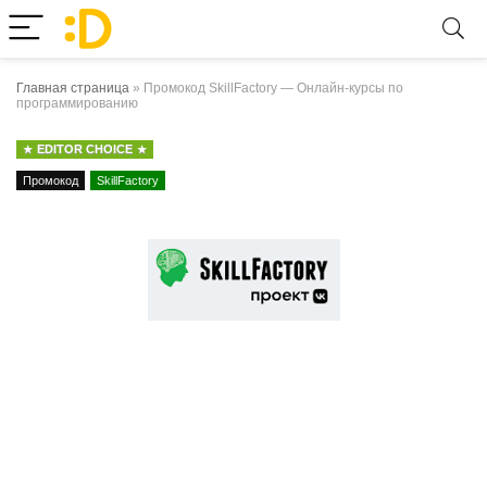
Главная страница
»
Промокод SkillFactory — Онлайн-курсы по
программированию
EDITOR CHOICE
Промокод
SkillFactory