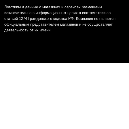
Логотипы и данные о магазинах и сервисах размещены
исключительно в информационных целях в соответствии со
статьей 1274 Гражданского кодекса РФ. Компания не является
официальным представителем магазинов и не осуществляет
деятельность от их имени.
Отказ от ответственности
Все товарные знаки и логотипы, представленные на
этом сайте, являются собственностью
соответствующих владельцев и взяты из публичных
источников.
Отказ от ответственности:
Сервис не является кредитором или ипотечным/кредитным
брокером и не предоставляет финансовые услуги прямо или
косвенно через представителей или агентов. Не осуществляет