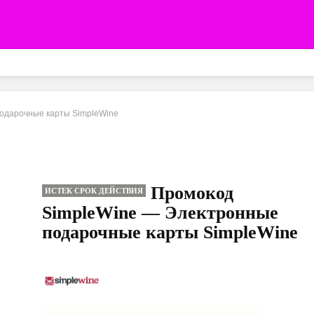
одарочные карты SimpleWine
Промокод
ИСТЕК СРОК ДЕЙСТВИЯ
SimpleWine — Электронные
подарочные карты SimpleWine