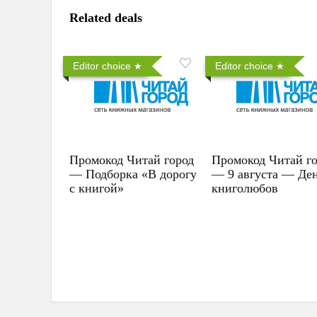
Related deals
Editor choice
Editor choice
Промокод Читай город
Промокод Читай г
— Подборка «В дорогу
— 9 августа — Де
с книгой»
книголюбов