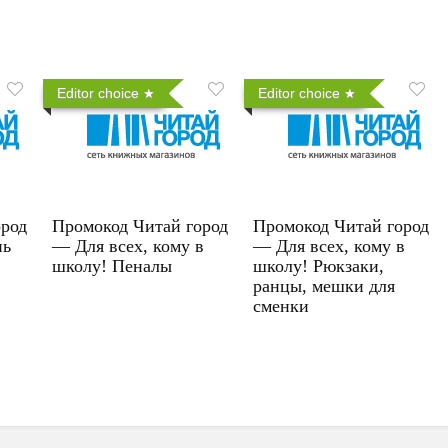
Editor choice
Editor choice
ород
Промокод Читай город
Промокод Читай город
нь
— Для всех, кому в
— Для всех, кому в
школу! Пеналы
школу! Рюкзаки,
ранцы, мешки для
сменки