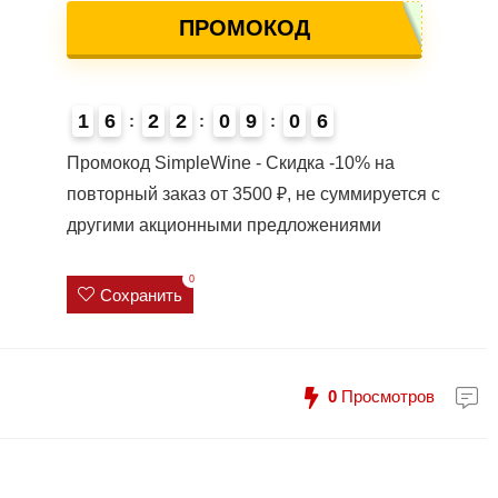
ПРОМОКОД
1
6
2
2
0
9
0
5
6
7
Промокод SimpleWine - Скидка -10% на
повторный заказ от 3500 ₽, не суммируется с
другими акционными предложениями
0
Сохранить
0
Просмотров