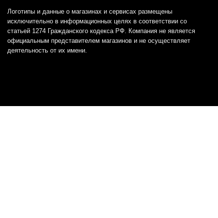
Логотипы и данные о магазинах и сервисах размещены
исключительно в информационных целях в соответствии со
статьей 1274 Гражданского кодекса РФ. Компания не является
официальным представителем магазинов и не осуществляет
деятельность от их имени.
Отказ от ответственности
Все товарные знаки и логотипы, представленные на
этом сайте, являются собственностью
соответствующих владельцев и взяты из публичных
источников.
Отказ от ответственности:
Сервис не является кредитором или ипотечным/кредитным
брокером и не предоставляет финансовые услуги прямо или
косвенно через представителей или агентов. Не осуществляет