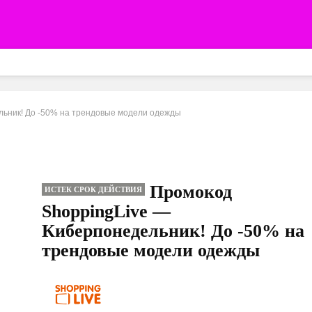
льник! До -50% на трендовые модели одежды
Промокод
ИСТЕК СРОК ДЕЙСТВИЯ
ShoppingLive —
Киберпонедельник! До -50% на
трендовые модели одежды