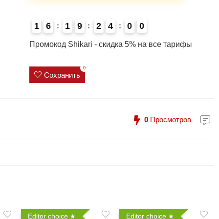
1
6
1
9
2
4
0
0
4
Промокод Shikari - скидка 5% на все тарифы
0
Сохранить
0
Просмотров
Editor choice
Editor choice