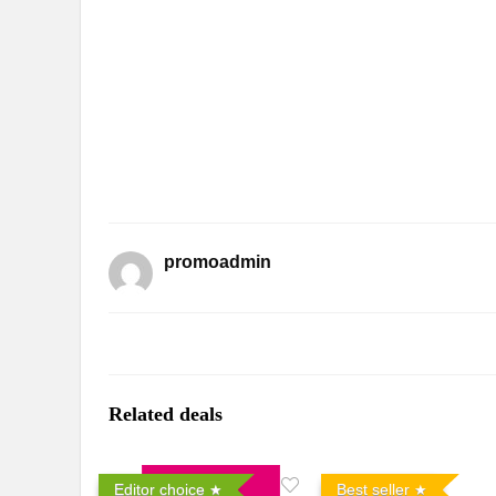
promoadmin
Related deals
Editor choice
Best seller