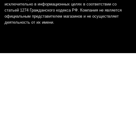
исключительно в информационных целях в соответствии со
статьей 1274 Гражданского кодекса РФ. Компания не является
официальным представителем магазинов и не осуществляет
деятельность от их имени.
Отказ от ответственности
Все товарные знаки и логотипы, представленные на
этом сайте, являются собственностью
соответствующих владельцев и взяты из публичных
источников.
Отказ от ответственности:
Сервис не является кредитором или ипотечным/кредитным
брокером и не предоставляет финансовые услуги прямо или
косвенно через представителей или агентов. Не осуществляет
выдачу каких-либо видов кредита. Не несет ответственности за