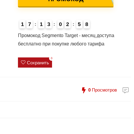
1
7
1
3
0
2
5
7
8
4
Промокод Segmento Target - месяц доступа
бесплатно при покупке любого тарифа
0
Сохранить
0
Просмотров