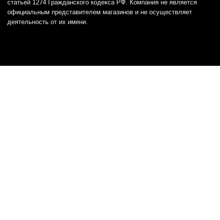
статьей 1274 Гражданского кодекса РФ. Компания не является
официальным представителем магазинов и не осуществляет
деятельность от их имени.
Отказ от ответственности
Все товарные знаки и логотипы, представленные на
этом сайте, являются собственностью
соответствующих владельцев и взяты из публичных
источников.
Отказ от ответственности:
Сервис не является кредитором или ипотечным/кредитным
брокером и не предоставляет финансовые услуги прямо или
косвенно через представителей или агентов. Не осуществляет
выдачу каких-либо видов кредита. Не несет ответственности за
точность информации, предоставленной банками по тарифам,
кредитным ставкам, переплатам, а также за любую другую