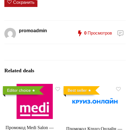
Сохранить
promoadmin
0
Просмотров
Related deals
Editor choice
Best seller
Промокод Medi Salon —
Промокод Круиз Онлайн —