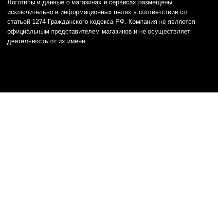
Логотипы и данные о магазинах и сервисах размещены
исключительно в информационных целях в соответствии со
статьей 1274 Гражданского кодекса РФ. Компания не является
официальным представителем магазинов и не осуществляет
деятельность от их имени.
Отказ от ответственности
Все товарные знаки и логотипы, представленные на
этом сайте, являются собственностью
соответствующих владельцев и взяты из публичных
источников.
Отказ от ответственности:
Сервис не является кредитором или ипотечным/кредитным
брокером и не предоставляет финансовые услуги прямо или
косвенно через представителей или агентов. Не осуществляет
выдачу каких-либо видов кредита. Не несет ответственности за