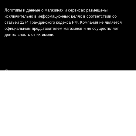
Логотипы и данные о магазинах и сервисах размещены
исключительно в информационных целях в соответствии со
статьей 1274 Гражданского кодекса РФ. Компания не является
официальным представителем магазинов и не осуществляет
деятельность от их имени.
Отказ от ответственности
Все товарные знаки и логотипы, представленные на
этом сайте, являются собственностью
соответствующих владельцев и взяты из публичных
источников.
Отказ от ответственности:
Сервис не является кредитором или ипотечным/кредитным
брокером и не предоставляет финансовые услуги прямо или