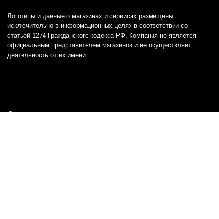
Логотипы и данные о магазинах и сервисах размещены
исключительно в информационных целях в соответствии со
статьей 1274 Гражданского кодекса РФ. Компания не является
официальным представителем магазинов и не осуществляет
деятельность от их имени.
Отказ от ответственности
Все товарные знаки и логотипы, представленные на
этом сайте, являются собственностью
соответствующих владельцев и взяты из публичных
источников.
Отказ от ответственности:
Сервис не является кредитором или ипотечным/кредитным
брокером и не предоставляет финансовые услуги прямо или