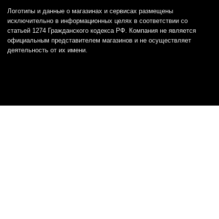
Логотипы и данные о магазинах и сервисах размещены
исключительно в информационных целях в соответствии со
статьей 1274 Гражданского кодекса РФ. Компания не является
официальным представителем магазинов и не осуществляет
деятельность от их имени.
Отказ от ответственности
Все товарные знаки и логотипы, представленные на
этом сайте, являются собственностью
соответствующих владельцев и взяты из публичных
источников.
Отказ от ответственности:
Сервис не является кредитором или ипотечным/кредитным
брокером и не предоставляет финансовые услуги прямо или
косвенно через представителей или агентов. Не осуществляет