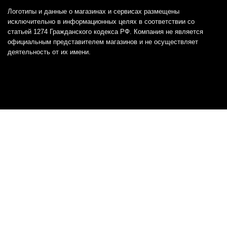
Логотипы и данные о магазинах и сервисах размещены
исключительно в информационных целях в соответствии со
статьей 1274 Гражданского кодекса РФ. Компания не является
официальным представителем магазинов и не осуществляет
деятельность от их имени.
Отказ от ответственности
Все товарные знаки и логотипы, представленные на
этом сайте, являются собственностью
соответствующих владельцев и взяты из публичных
источников.
Отказ от ответственности:
Сервис не является кредитором или ипотечным/кредитным
брокером и не предоставляет финансовые услуги прямо или
косвенно через представителей или агентов. Не осуществляет