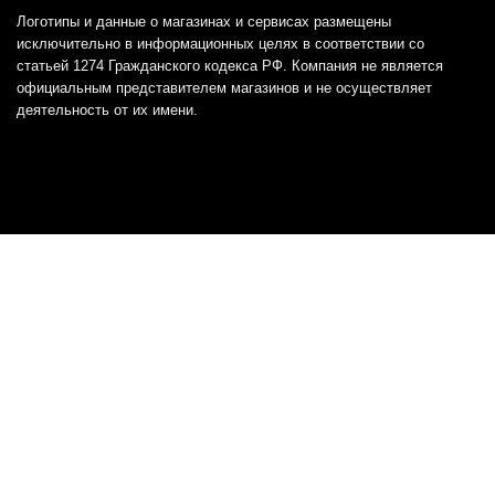
Логотипы и данные о магазинах и сервисах размещены
исключительно в информационных целях в соответствии со
статьей 1274 Гражданского кодекса РФ. Компания не является
официальным представителем магазинов и не осуществляет
деятельность от их имени.
Отказ от ответственности
Все товарные знаки и логотипы, представленные на
этом сайте, являются собственностью
соответствующих владельцев и взяты из публичных
источников.
Отказ от ответственности:
Сервис не является кредитором или ипотечным/кредитным
брокером и не предоставляет финансовые услуги прямо или
косвенно через представителей или агентов. Не осуществляет