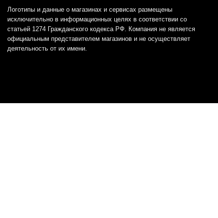
Логотипы и данные о магазинах и сервисах размещены
исключительно в информационных целях в соответствии со
статьей 1274 Гражданского кодекса РФ. Компания не является
официальным представителем магазинов и не осуществляет
деятельность от их имени.
Отказ от ответственности
Все товарные знаки и логотипы, представленные на
этом сайте, являются собственностью
соответствующих владельцев и взяты из публичных
источников.
Отказ от ответственности:
Сервис не является кредитором или ипотечным/кредитным
брокером и не предоставляет финансовые услуги прямо или
косвенно через представителей или агентов. Не осуществляет