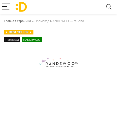
Главная страница
»
Промокод RANDEWOO — reBond
BEST SELLER
Промокод
RANDEWOO