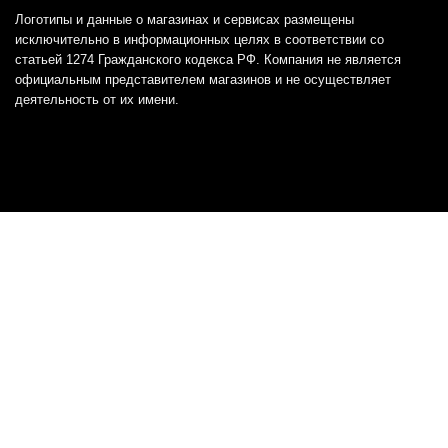
Логотипы и данные о магазинах и сервисах размещены
исключительно в информационных целях в соответствии со
статьей 1274 Гражданского кодекса РФ. Компания не является
официальным представителем магазинов и не осуществляет
деятельность от их имени.
Отказ от ответственности
Все товарные знаки и логотипы, представленные на
этом сайте, являются собственностью
соответствующих владельцев и взяты из публичных
источников.
Отказ от ответственности:
Сервис не является кредитором или ипотечным/кредитным
брокером и не предоставляет финансовые услуги прямо или
косвенно через представителей или агентов. Не осуществляет