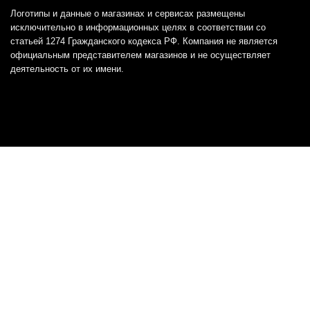
Логотипы и данные о магазинах и сервисах размещены
исключительно в информационных целях в соответствии со
статьей 1274 Гражданского кодекса РФ. Компания не является
официальным представителем магазинов и не осуществляет
деятельность от их имени.
Отказ от ответственности
Все товарные знаки и логотипы, представленные на
этом сайте, являются собственностью
соответствующих владельцев и взяты из публичных
источников.
Отказ от ответственности:
Сервис не является кредитором или ипотечным/кредитным
брокером и не предоставляет финансовые услуги прямо или
косвенно через представителей или агентов. Не осуществляет