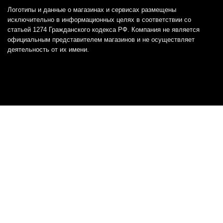
Логотипы и данные о магазинах и сервисах размещены
исключительно в информационных целях в соответствии со
статьей 1274 Гражданского кодекса РФ. Компания не является
официальным представителем магазинов и не осуществляет
деятельность от их имени.
Отказ от ответственности
Все товарные знаки и логотипы, представленные на
этом сайте, являются собственностью
соответствующих владельцев и взяты из публичных
источников.
Отказ от ответственности:
Сервис не является кредитором или ипотечным/кредитным
брокером и не предоставляет финансовые услуги прямо или
косвенно через представителей или агентов. Не осуществляет