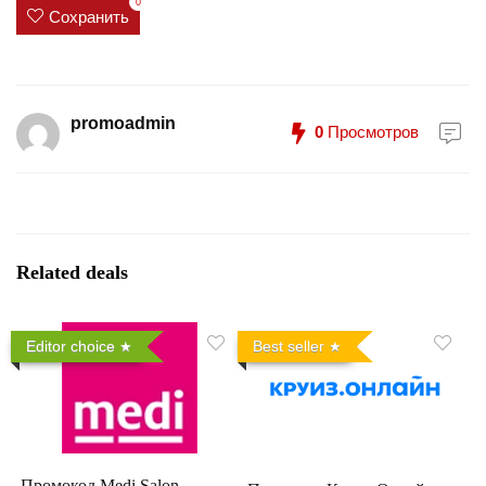
0
Сохранить
promoadmin
0
Просмотров
Related deals
Editor choice
Best seller
Промокод Medi Salon —