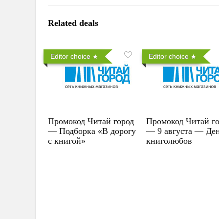
Related deals
Editor choice
Editor choice
Промокод Читай город
Промокод Читай г
— Подборка «В дорогу
— 9 августа — Де
с книгой»
книголюбов