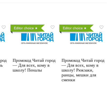
Editor choice
Editor choice
ород
Промокод Читай город
Промокод Читай город
нь
— Для всех, кому в
— Для всех, кому в
школу! Пеналы
школу! Рюкзаки,
ранцы, мешки для
сменки