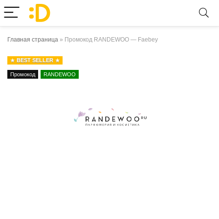
Главная страница
»
Промокод RANDEWOO — Faebey
BEST SELLER
Промокод
RANDEWOO