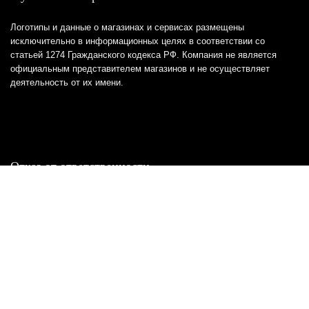
Логотипы и данные о магазинах и сервисах размещены
исключительно в информационных целях в соответствии со
статьей 1274 Гражданского кодекса РФ. Компания не является
официальным представителем магазинов и не осуществляет
деятельность от их имени.
Отказ от ответственности
Все товарные знаки и логотипы, представленные на
этом сайте, являются собственностью
соответствующих владельцев и взяты из публичных
источников.
Отказ от ответственности:
Сервис не является кредитором или ипотечным/кредитным
брокером и не предоставляет финансовые услуги прямо или