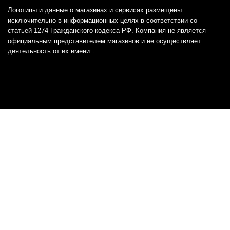
Логотипы и данные о магазинах и сервисах размещены
исключительно в информационных целях в соответствии со
статьей 1274 Гражданского кодекса РФ. Компания не является
официальным представителем магазинов и не осуществляет
деятельность от их имени.
Отказ от ответственности
Все товарные знаки и логотипы, представленные на
этом сайте, являются собственностью
соответствующих владельцев и взяты из публичных
источников.
Отказ от ответственности:
Сервис не является кредитором или ипотечным/кредитным
брокером и не предоставляет финансовые услуги прямо или
косвенно через представителей или агентов. Не осуществляет