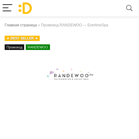
Главная страница
»
Промокод RANDEWOO — EverlineSpa
BEST SELLER
Промокод
RANDEWOO