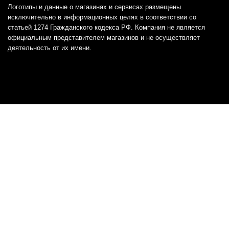
Логотипы и данные о магазинах и сервисах размещены
исключительно в информационных целях в соответствии со
статьей 1274 Гражданского кодекса РФ. Компания не является
официальным представителем магазинов и не осуществляет
деятельность от их имени.
Отказ от ответственности
Все товарные знаки и логотипы, представленные на
этом сайте, являются собственностью
соответствующих владельцев и взяты из публичных
источников.
Отказ от ответственности:
Сервис не является кредитором или ипотечным/кредитным
брокером и не предоставляет финансовые услуги прямо или
косвенно через представителей или агентов. Не осуществляет