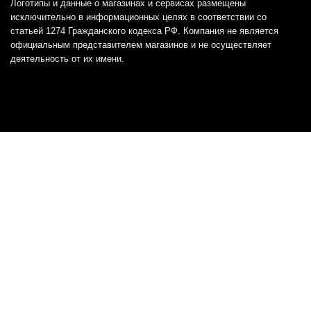
Логотипы и данные о магазинах и сервисах размещены
исключительно в информационных целях в соответствии со
статьей 1274 Гражданского кодекса РФ. Компания не является
официальным представителем магазинов и не осуществляет
деятельность от их имени.
Отказ от ответственности
Все товарные знаки и логотипы, представленные на
этом сайте, являются собственностью
соответствующих владельцев и взяты из публичных
источников.
Отказ от ответственности:
Сервис не является кредитором или ипотечным/кредитным
брокером и не предоставляет финансовые услуги прямо или
косвенно через представителей или агентов. Не осуществляет
выдачу каких-либо видов кредита. Не несет ответственности за