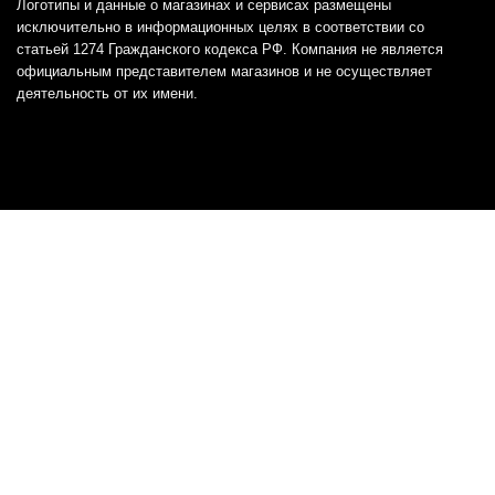
Логотипы и данные о магазинах и сервисах размещены
исключительно в информационных целях в соответствии со
статьей 1274 Гражданского кодекса РФ. Компания не является
официальным представителем магазинов и не осуществляет
деятельность от их имени.
Отказ от ответственности
Все товарные знаки и логотипы, представленные на
этом сайте, являются собственностью
соответствующих владельцев и взяты из публичных
источников.
Отказ от ответственности:
Сервис не является кредитором или ипотечным/кредитным
брокером и не предоставляет финансовые услуги прямо или
косвенно через представителей или агентов. Не осуществляет
выдачу каких-либо видов кредита. Не несет ответственности за