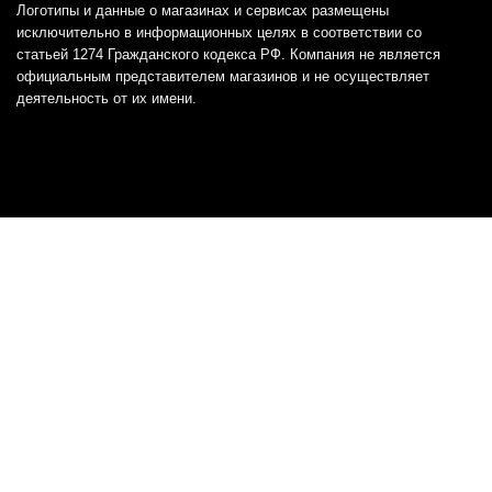
Логотипы и данные о магазинах и сервисах размещены
исключительно в информационных целях в соответствии со
статьей 1274 Гражданского кодекса РФ. Компания не является
официальным представителем магазинов и не осуществляет
деятельность от их имени.
Отказ от ответственности
Все товарные знаки и логотипы, представленные на
этом сайте, являются собственностью
соответствующих владельцев и взяты из публичных
источников.
Отказ от ответственности:
Сервис не является кредитором или ипотечным/кредитным
брокером и не предоставляет финансовые услуги прямо или
косвенно через представителей или агентов. Не осуществляет