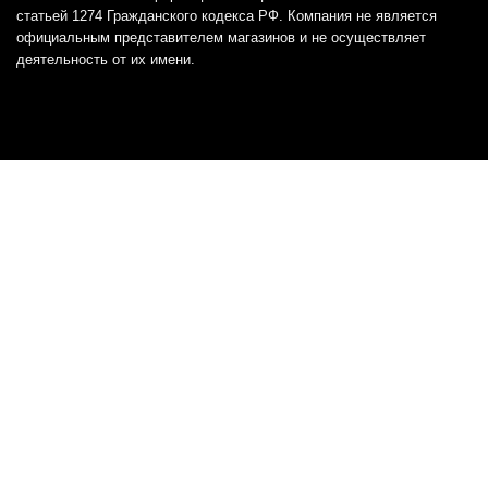
статьей 1274 Гражданского кодекса РФ. Компания не является
официальным представителем магазинов и не осуществляет
деятельность от их имени.
Отказ от ответственности
Все товарные знаки и логотипы, представленные на
этом сайте, являются собственностью
соответствующих владельцев и взяты из публичных
источников.
Отказ от ответственности:
Сервис не является кредитором или ипотечным/кредитным
брокером и не предоставляет финансовые услуги прямо или
косвенно через представителей или агентов. Не осуществляет
выдачу каких-либо видов кредита. Не несет ответственности за
точность информации, предоставленной банками по тарифам,