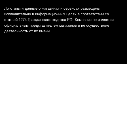
Логотипы и данные о магазинах и сервисах размещены
исключительно в информационных целях в соответствии со
статьей 1274 Гражданского кодекса РФ. Компания не является
официальным представителем магазинов и не осуществляет
деятельность от их имени.
Отказ от ответственности
Все товарные знаки и логотипы, представленные на
этом сайте, являются собственностью
соответствующих владельцев и взяты из публичных
источников.
Отказ от ответственности:
Сервис не является кредитором или ипотечным/кредитным
брокером и не предоставляет финансовые услуги прямо или