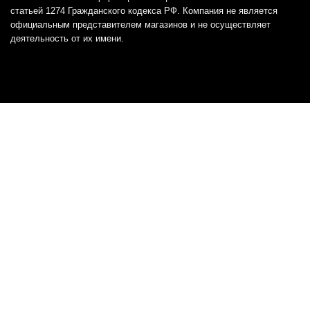
статьей 1274 Гражданского кодекса РФ. Компания не является
официальным представителем магазинов и не осуществляет
деятельность от их имени.
Отказ от ответственности
Все товарные знаки и логотипы, представленные на
этом сайте, являются собственностью
соответствующих владельцев и взяты из публичных
источников.
Отказ от ответственности:
Сервис не является кредитором или ипотечным/кредитным
брокером и не предоставляет финансовые услуги прямо или
косвенно через представителей или агентов. Не осуществляет
выдачу каких-либо видов кредита. Не несет ответственности за
точность информации, предоставленной банками по тарифам,