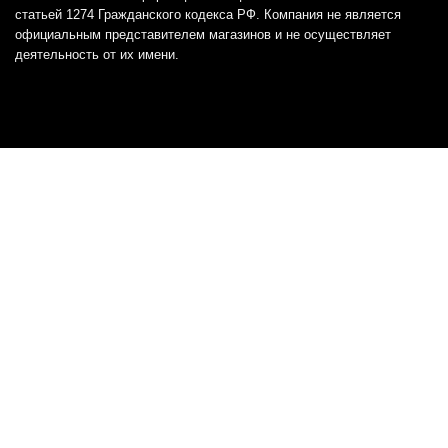
статьей 1274 Гражданского кодекса РФ. Компания не является
официальным представителем магазинов и не осуществляет
деятельность от их имени.
Отказ от ответственности
Все товарные знаки и логотипы, представленные на
этом сайте, являются собственностью
соответствующих владельцев и взяты из публичных
источников.
Отказ от ответственности:
Сервис не является кредитором или ипотечным/кредитным
брокером и не предоставляет финансовые услуги прямо или
косвенно через представителей или агентов. Не осуществляет
выдачу каких-либо видов кредита. Не несет ответственности за
точность информации, предоставленной банками по тарифам,