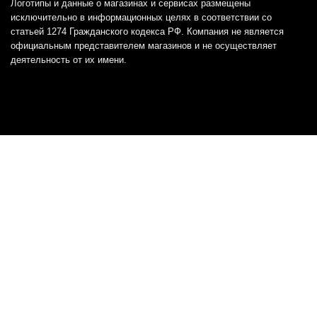
Логотипы и данные о магазинах и сервисах размещены
исключительно в информационных целях в соответствии со
статьей 1274 Гражданского кодекса РФ. Компания не является
официальным представителем магазинов и не осуществляет
деятельность от их имени.
Отказ от ответственности
Все товарные знаки и логотипы, представленные на
этом сайте, являются собственностью
соответствующих владельцев и взяты из публичных
источников.
Отказ от ответственности:
Сервис не является кредитором или ипотечным/кредитным
брокером и не предоставляет финансовые услуги прямо или
косвенно через представителей или агентов. Не осуществляет
выдачу каких-либо видов кредита. Не несет ответственности за