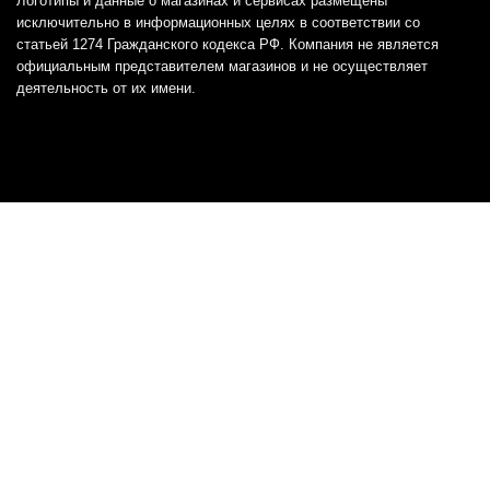
Логотипы и данные о магазинах и сервисах размещены
исключительно в информационных целях в соответствии со
статьей 1274 Гражданского кодекса РФ. Компания не является
официальным представителем магазинов и не осуществляет
деятельность от их имени.
Отказ от ответственности
Все товарные знаки и логотипы, представленные на
этом сайте, являются собственностью
соответствующих владельцев и взяты из публичных
источников.
Отказ от ответственности:
Сервис не является кредитором или ипотечным/кредитным
брокером и не предоставляет финансовые услуги прямо или
косвенно через представителей или агентов. Не осуществляет
выдачу каких-либо видов кредита. Не несет ответственности за