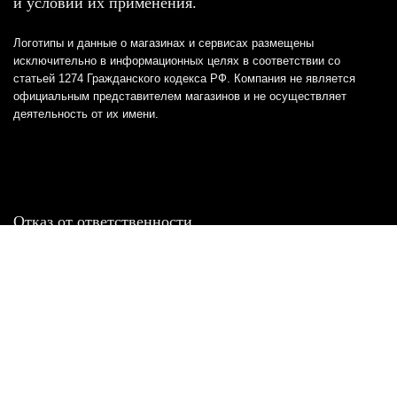
и условий их применения.
Логотипы и данные о магазинах и сервисах размещены
исключительно в информационных целях в соответствии со
статьей 1274 Гражданского кодекса РФ. Компания не является
официальным представителем магазинов и не осуществляет
деятельность от их имени.
Отказ от ответственности
Все товарные знаки и логотипы, представленные на
этом сайте, являются собственностью
соответствующих владельцев и взяты из публичных
источников.
Отказ от ответственности:
Сервис не является кредитором или ипотечным/кредитным