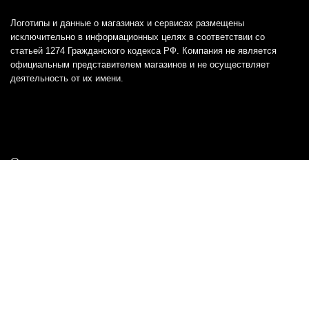
Логотипы и данные о магазинах и сервисах размещены
исключительно в информационных целях в соответствии со
статьей 1274 Гражданского кодекса РФ. Компания не является
официальным представителем магазинов и не осуществляет
деятельность от их имени.
Отказ от ответственности
Все товарные знаки и логотипы, представленные на
этом сайте, являются собственностью
соответствующих владельцев и взяты из публичных
источников.
Отказ от ответственности:
Сервис не является кредитором или ипотечным/кредитным
брокером и не предоставляет финансовые услуги прямо или