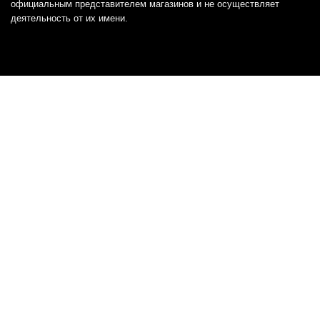
официальным представителем магазинов и не осуществляет
деятельность от их имени.
Отказ от ответственности
Все товарные знаки и логотипы, представленные на
этом сайте, являются собственностью
соответствующих владельцев и взяты из публичных
источников.
Отказ от ответственности:
Сервис не является кредитором или ипотечным/кредитным
брокером и не предоставляет финансовые услуги прямо или
косвенно через представителей или агентов. Не осуществляет
выдачу каких-либо видов кредита. Не несет ответственности за
точность информации, предоставленной банками по тарифам,
кредитным ставкам, переплатам, а также за любую другую
информацию.