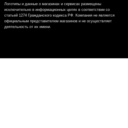
Логотипы и данные о магазинах и сервисах размещены
исключительно в информационных целях в соответствии со
статьей 1274 Гражданского кодекса РФ. Компания не является
официальным представителем магазинов и не осуществляет
деятельность от их имени.
Отказ от ответственности
Все товарные знаки и логотипы, представленные на
этом сайте, являются собственностью
соответствующих владельцев и взяты из публичных
источников.
Отказ от ответственности:
Сервис не является кредитором или ипотечным/кредитным
брокером и не предоставляет финансовые услуги прямо или
косвенно через представителей или агентов. Не осуществляет