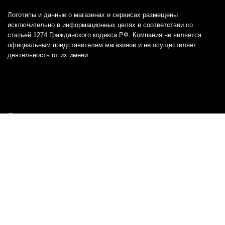
Логотипы и данные о магазинах и сервисах размещены
исключительно в информационных целях в соответствии со
статьей 1274 Гражданского кодекса РФ. Компания не является
официальным представителем магазинов и не осуществляет
деятельность от их имени.
Отказ от ответственности
Все товарные знаки и логотипы, представленные на
этом сайте, являются собственностью
соответствующих владельцев и взяты из публичных
источников.
Отказ от ответственности:
Сервис не является кредитором или ипотечным/кредитным
брокером и не предоставляет финансовые услуги прямо или