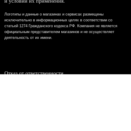
и условий их применения.
Логотипы и данные о магазинах и сервисах размещены
исключительно в информационных целях в соответствии со
статьей 1274 Гражданского кодекса РФ. Компания не является
официальным представителем магазинов и не осуществляет
деятельность от их имени.
Отказ от ответственности
Все товарные знаки и логотипы, представленные на
этом сайте, являются собственностью
соответствующих владельцев и взяты из публичных
источников.
Отказ от ответственности:
Сервис не является кредитором или ипотечным/кредитным