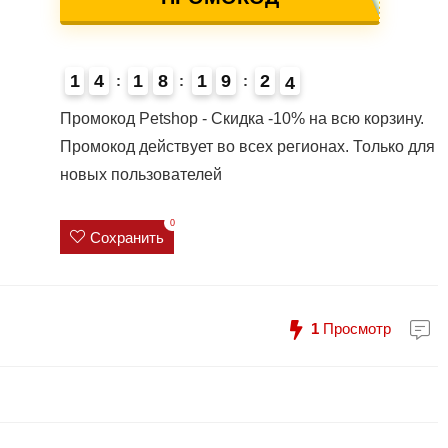
1
4
1
8
1
9
2
3
4
4
Промокод Petshop - Скидка -10% на всю корзину.
Промокод действует во всех регионах. Только для
новых пользователей
0
Сохранить
1
Просмотр