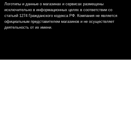
Логотипы и данные о магазинах и сервисах размещены
исключительно в информационных целях в соответствии со
статьей 1274 Гражданского кодекса РФ. Компания не является
официальным представителем магазинов и не осуществляет
деятельность от их имени.
Отказ от ответственности
Все товарные знаки и логотипы, представленные на
этом сайте, являются собственностью
соответствующих владельцев и взяты из публичных
источников.
Отказ от ответственности:
Сервис не является кредитором или ипотечным/кредитным
брокером и не предоставляет финансовые услуги прямо или
косвенно через представителей или агентов. Не осуществляет