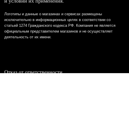
и условий их применения.
Логотипы и данные о магазинах и сервисах размещены
исключительно в информационных целях в соответствии со
статьей 1274 Гражданского кодекса РФ. Компания не является
официальным представителем магазинов и не осуществляет
деятельность от их имени.
Отказ от ответственности
Все товарные знаки и логотипы, представленные на
этом сайте, являются собственностью
соответствующих владельцев и взяты из публичных
источников.
Отказ от ответственности:
Сервис не является кредитором или ипотечным/кредитным