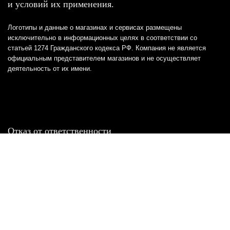
и условий их применения.
Логотипы и данные о магазинах и сервисах размещены
исключительно в информационных целях в соответствии со
статьей 1274 Гражданского кодекса РФ. Компания не является
официальным представителем магазинов и не осуществляет
деятельность от их имени.
Отказ от ответственности
Все товарные знаки и логотипы, представленные на
этом сайте, являются собственностью
соответствующих владельцев и взяты из публичных
источников.
Отказ от ответственности:
Сервис не является кредитором или ипотечным/кредитным