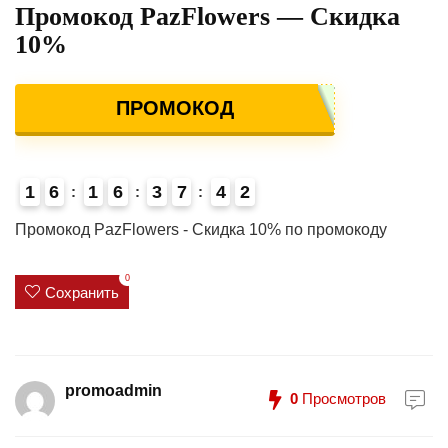
Промокод PazFlowers — Скидка
10%
ПРОМОКОД
1
6
1
6
3
7
4
2
4
Промокод PazFlowers - Скидка 10% по промокоду
0
Сохранить
promoadmin
0
Просмотров