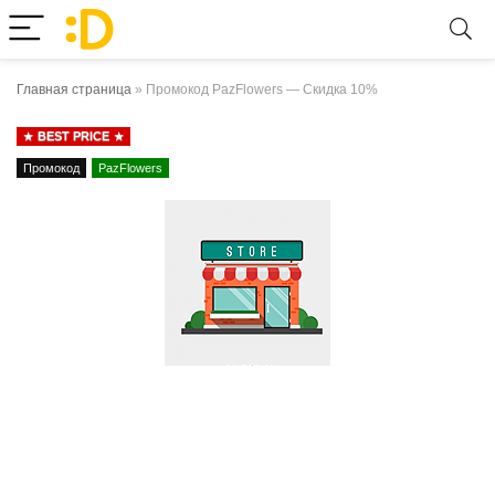
Главная страница
»
Промокод PazFlowers — Скидка 10%
BEST PRICE
Промокод
PazFlowers