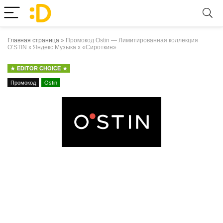
Главная страница
»
Промокод Ostin — Лимитированная коллекция
O’STIN х Яндекс Музыка x «Сироткин»
EDITOR CHOICE
Промокод
Ostin