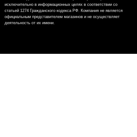
исключительно в информационных целях в соответствии со
статьей 1274 Гражданского кодекса РФ. Компания не является
официальным представителем магазинов и не осуществляет
деятельность от их имени.
Отказ от ответственности
Все товарные знаки и логотипы, представленные на
этом сайте, являются собственностью
соответствующих владельцев и взяты из публичных
источников.
Отказ от ответственности:
Сервис не является кредитором или ипотечным/кредитным
брокером и не предоставляет финансовые услуги прямо или
косвенно через представителей или агентов. Не осуществляет
выдачу каких-либо видов кредита. Не несет ответственности за