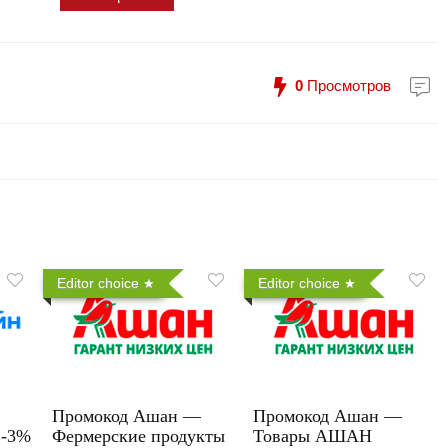
0
Просмотров
Editor choice
Editor choice
Промокод Ашан —
Промокод Ашан —
 -3%
Фермерские продукты
Товары АШАН