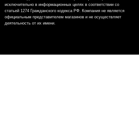
исключительно в информационных целях в соответствии со
статьей 1274 Гражданского кодекса РФ. Компания не является
официальным представителем магазинов и не осуществляет
деятельность от их имени.
Отказ от ответственности
Все товарные знаки и логотипы, представленные на
этом сайте, являются собственностью
соответствующих владельцев и взяты из публичных
источников.
Отказ от ответственности:
Сервис не является кредитором или ипотечным/кредитным
брокером и не предоставляет финансовые услуги прямо или
косвенно через представителей или агентов. Не осуществляет
выдачу каких-либо видов кредита. Не несет ответственности за